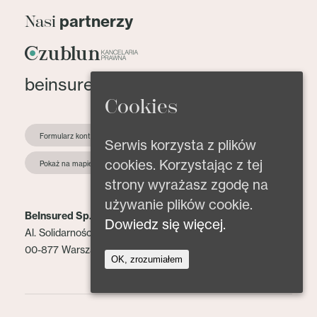
partnerzy
Nasi
beinsured@beinsured.pl
Cookies
Formularz kontaktowy
Serwis korzysta z plików
cookies. Korzystając z tej
Pokaż na mapie
strony wyrażasz zgodę na
używanie plików cookie.
BeInsured Sp. z o.o.
Dowiedz się więcej.
Al. Solidarności 153 lok. 2
00-877 Warszawa
OK, zrozumiałem