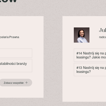
Ju
celaria Prawna
radca
#14 Nastrój się na
leasingu? Jakie mo
tabilności branży
#13 Nastrój się na
leasingu?
Zobacz wszystkie