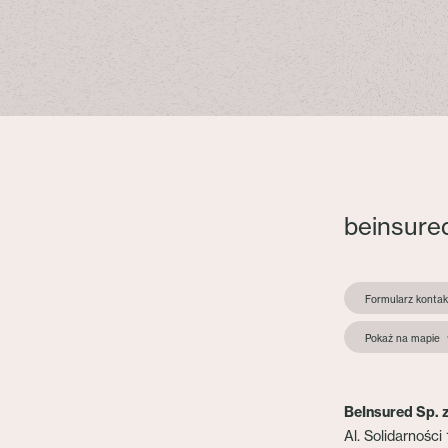
beinsure
Formularz konta
Pokaż na mapie
BeInsured Sp. z
Al. Solidarności 