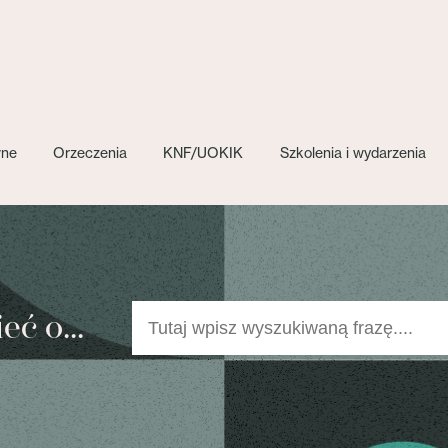
wne
Orzeczenia
KNF/UOKIK
Szkolenia i wydarzenia
ć o...