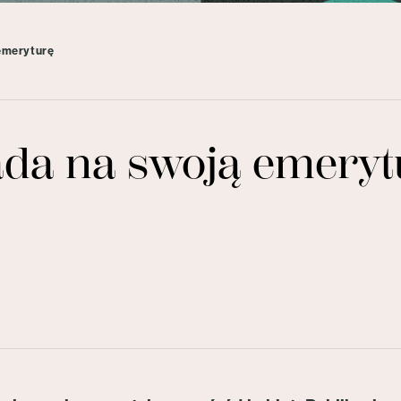
 emeryturę
łada na swoją emeryt