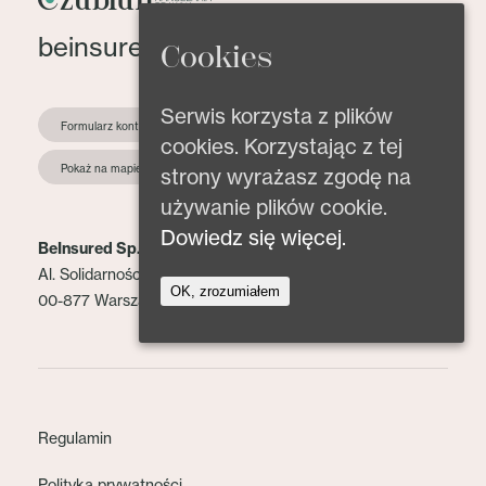
beinsured@beinsured.pl
Cookies
Serwis korzysta z plików
Formularz kontaktowy
cookies. Korzystając z tej
Pokaż na mapie
strony wyrażasz zgodę na
używanie plików cookie.
Dowiedz się więcej.
BeInsured Sp. z o.o.
Al. Solidarności 153 lok. 2
OK, zrozumiałem
00-877 Warszawa
Regulamin
Polityka prywatności