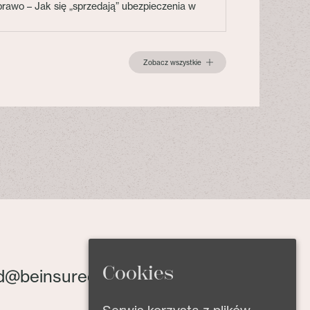
 prawo – Jak się „sprzedają” ubezpieczenia w
Zobacz wszystkie
Cookies
d@beinsured.pl