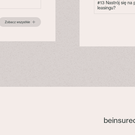
#13 Nastrój się na
leasingu?
Zobacz wszystkie
beinsure