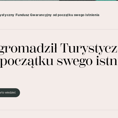
urystyczny Fundusz Gwarancyjny od początku swego istnienia
 zgromadził Turysty
początku swego istn
rto wiedzieć