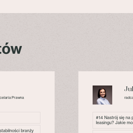
stów
Ju
celaria Prawna
radca
#14 Nastrój się na
leasingu? Jakie mo
tabilności branży