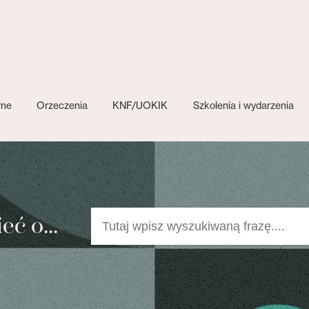
wne
Orzeczenia
KNF/UOKIK
Szkolenia i wydarzenia
ć o...