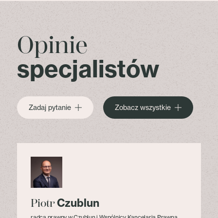
Opinie
specjalistów
Zadaj pytanie
Zobacz wszystkie
Czublun
Piotr
radca prawny w Czublun i Wspólnicy Kancelaria Prawna