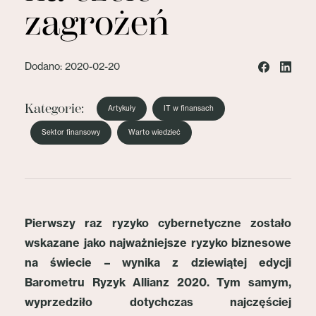
zagrożeń
Dodano: 2020-02-20
Kategorie:
Artykuły
IT w finansach
Sektor finansowy
Warto wiedzieć
Pierwszy raz ryzyko cybernetyczne zostało
wskazane jako najważniejsze ryzyko biznesowe
na świecie – wynika z dziewiątej edycji
Barometru Ryzyk Allianz 2020. Tym samym,
wyprzedziło dotychczas najczęściej