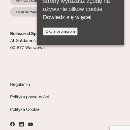
strony wyrażasz zgodę na
Formularz kontaktowy
używanie plików cookie.
Pokaż na mapie
Dowiedz się więcej.
OK, zrozumiałem
BeInsured Sp. z o.o.
Al. Solidarności 153 lok. 2
00-877 Warszawa
Regulamin
Polityka prywatności
Polityka Cookie