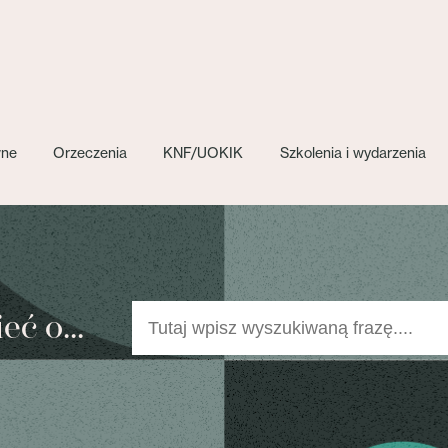
wne
Orzeczenia
KNF/UOKIK
Szkolenia i wydarzenia
ć o...