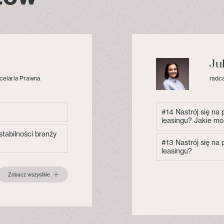
Ju
celaria Prawna
radca
#14 Nastrój się na
leasingu? Jakie mo
tabilności branży
#13 Nastrój się na
leasingu?
Zobacz wszystkie