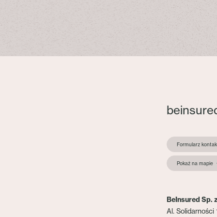
beinsure
Formularz konta
Pokaż na mapie
BeInsured Sp. z
Al. Solidarności 