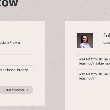
stów
Ju
celaria Prawna
radca
#14 Nastrój się na
leasingu? Jakie mo
tabilności branży
#13 Nastrój się na
leasingu?
Zobacz wszystkie