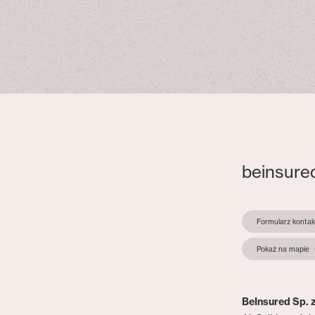
beinsure
Formularz konta
Pokaż na mapie
BeInsured Sp. z