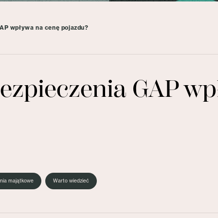
GAP wpływa na cenę pojazdu?
bezpieczenia GAP wp
nia majątkowe
Warto wiedzieć