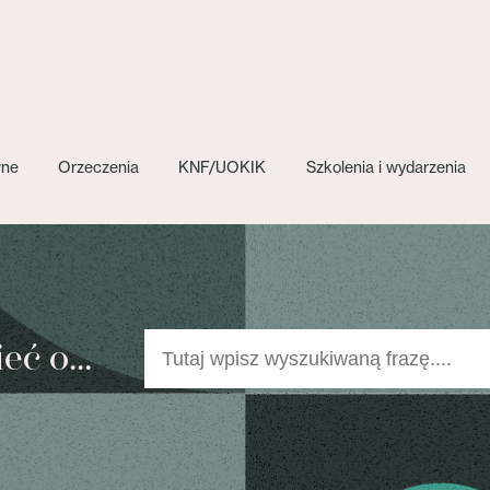
wne
Orzeczenia
KNF/UOKIK
Szkolenia i wydarzenia
ć o...