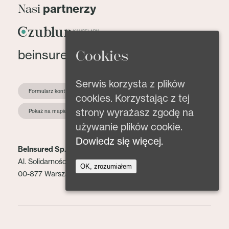
partnerzy
Nasi
beinsured@beinsured.pl
Cookies
Serwis korzysta z plików
Formularz kontaktowy
cookies. Korzystając z tej
strony wyrażasz zgodę na
Pokaż na mapie
używanie plików cookie.
Dowiedz się więcej.
BeInsured Sp. z o.o.
Al. Solidarności 153 lok. 2
OK, zrozumiałem
00-877 Warszawa