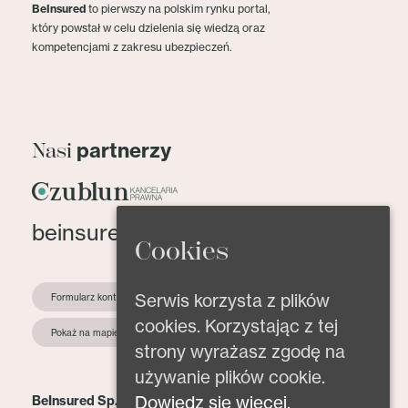
BeInsured
to pierwszy na polskim rynku portal,
który powstał w celu dzielenia się wiedzą oraz
kompetencjami z zakresu ubezpieczeń.
partnerzy
Nasi
beinsured@beinsured.pl
Cookies
Serwis korzysta z plików
Formularz kontaktowy
cookies. Korzystając z tej
Pokaż na mapie
strony wyrażasz zgodę na
używanie plików cookie.
Dowiedz się więcej.
BeInsured Sp. z o.o.