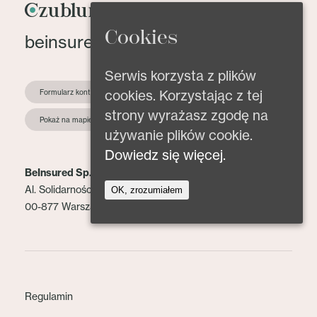
Cookies
beinsured@beinsured.pl
Serwis korzysta z plików
cookies. Korzystając z tej
Formularz kontaktowy
strony wyrażasz zgodę na
Pokaż na mapie
używanie plików cookie.
Dowiedz się więcej.
BeInsured Sp. z o.o.
Al. Solidarności 153 lok. 2
OK, zrozumiałem
00-877 Warszawa
Regulamin