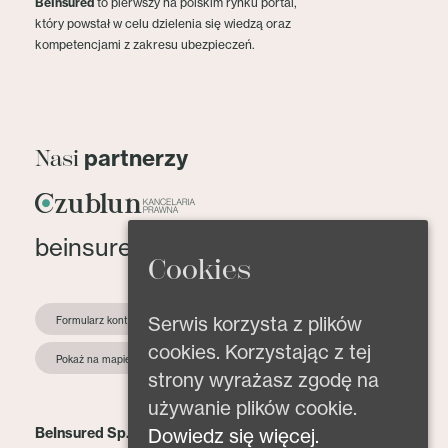
BeInsured
to pierwszy na polskim rynku portal,
który powstał w celu dzielenia się wiedzą oraz
kompetencjami z zakresu ubezpieczeń.
partnerzy
Nasi
beinsured@beinsured.pl
Cookies
Serwis korzysta z plików
Formularz kontaktowy
cookies. Korzystając z tej
Pokaż na mapie
strony wyrażasz zgodę na
używanie plików cookie.
Dowiedz się więcej.
BeInsured Sp. z o.o.