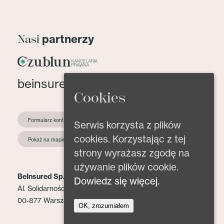
partnerzy
Nasi
beinsured@beinsured.pl
Cookies
Formularz kontaktowy
Serwis korzysta z plików
cookies. Korzystając z tej
Pokaż na mapie
strony wyrażasz zgodę na
używanie plików cookie.
BeInsured Sp. z o.o.
Dowiedz się więcej.
Al. Solidarności 153 lok. 2
00-877 Warszawa
OK, zrozumiałem