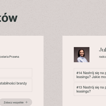
stów
Ju
celaria Prawna
radca
#14 Nastrój się na
leasingu? Jakie mo
tabilności branży
#13 Nastrój się na
leasingu?
Zobacz wszystkie