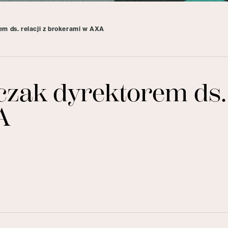
m ds. relacji z brokerami w AXA
ak dyrektorem ds. r
A