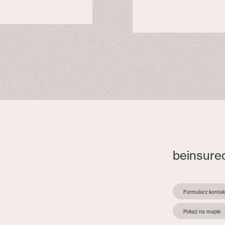
beinsure
Formularz konta
Pokaż na mapie