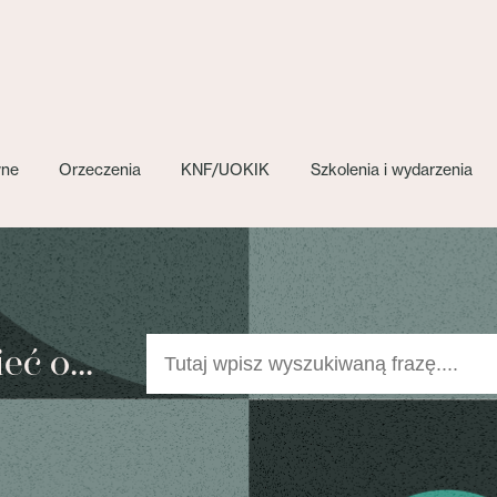
wne
Orzeczenia
KNF/UOKIK
Szkolenia i wydarzenia
ć o...