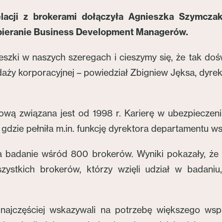
lacji z brokerami dołączyła Agnieszka Szymczak
spieranie Business Development Managerów.
eszki w naszych szeregach i cieszymy się, że tak d
ży korporacyjnej – powiedział Zbigniew Jęksa, dyrek
wą związana jest od 1998 r. Karierę w ubezpieczeni
a, gdzie pełniła m.in. funkcję dyrektora departamentu 
badanie wśród 800 brokerów. Wyniki pokazały, że 
zystkich brokerów, którzy wzięli udział w badani
jczęściej wskazywali na potrzebę większego wspar