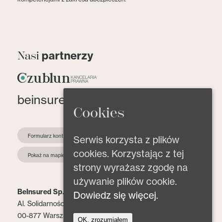
partnerzy
Nasi
beinsured@beinsured.pl
Cookies
Formularz kontaktowy
Serwis korzysta z plików
cookies. Korzystając z tej
Pokaż na mapie
strony wyrażasz zgodę na
używanie plików cookie.
BeInsured Sp. z o.o.
Dowiedz się więcej.
Al. Solidarności 153 lok. 2
00-877 Warszawa
OK, zrozumiałem