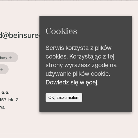
Cookies
d@beinsured.pl
Serwis korzysta z plików
cookies. Korzystając z tej
ktowy
strony wyrażasz zgodę na
używanie plików cookie.
Dowiedz się więcej.
 o.o.
OK, zrozumiałem
153 lok. 2
wa