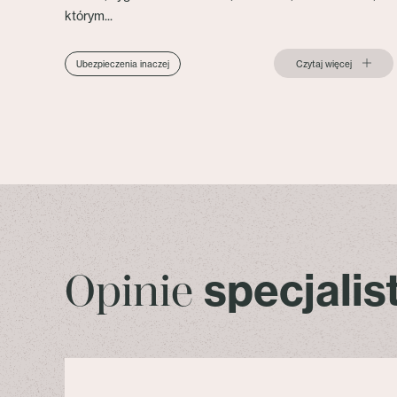
którym...
Czytaj więcej
Ubezpieczenia inaczej
specjali
Opinie