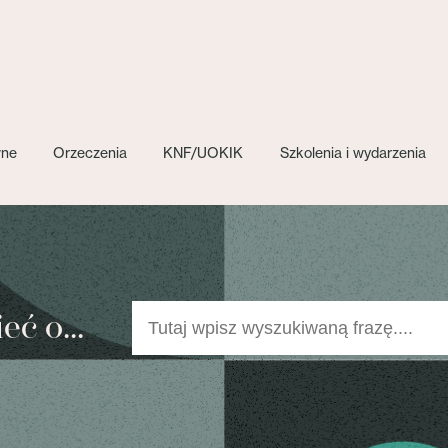
wne
Orzeczenia
KNF/UOKIK
Szkolenia i wydarzenia
ć o...