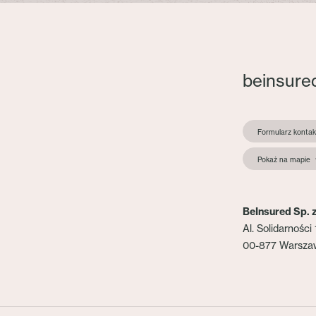
beinsure
Formularz konta
Pokaż na mapie
BeInsured Sp. z
Al. Solidarności 
00-877 Warsza