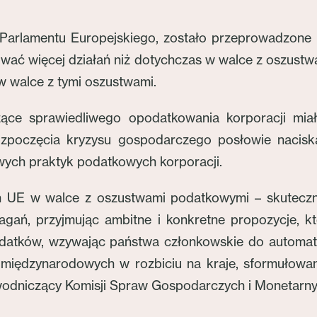
ie Parlamentu Europejskiego, zostało przeprowadzo
wać więcej działań niż dotychczas w walce z oszus
w walce z tymi oszustwami.
zące sprawiedliwego opodatkowania korporacji miał
zpoczęcia kryzysu gospodarczego posłowie nacisk
iwych praktyk podatkowych korporacji.
ań UE w walce z oszustwami podatkowymi – skuteczn
agań, przyjmując ambitne i konkretne propozycje, kt
podatków, wzywając państwa członkowskie do automa
międzynarodowych w rozbiciu na kraje, sformułowani
zewodniczący Komisji Spraw Gospodarczych i Monetarny