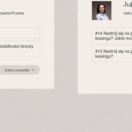
Ju
celaria Prawna
radca
#14 Nastrój się na
leasingu? Jakie mo
tabilności branży
#13 Nastrój się na
leasingu?
Zobacz wszystkie