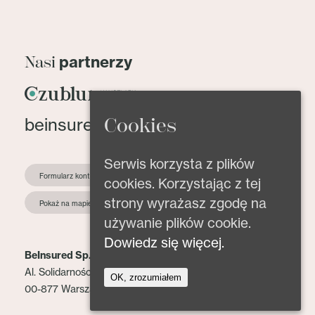
partnerzy
Nasi
Cookies
beinsured@beinsured.pl
Serwis korzysta z plików
Formularz kontaktowy
cookies. Korzystając z tej
strony wyrażasz zgodę na
Pokaż na mapie
używanie plików cookie.
Dowiedz się więcej.
BeInsured Sp. z o.o.
Al. Solidarności 153 lok. 2
OK, zrozumiałem
00-877 Warszawa