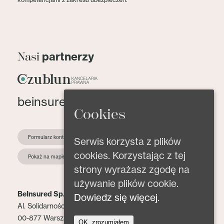
partnerzy
Nasi
beinsured@beinsured.pl
Cookies
Formularz kontaktowy
Serwis korzysta z plików
cookies. Korzystając z tej
Pokaż na mapie
strony wyrażasz zgodę na
używanie plików cookie.
BeInsured Sp. z o.o.
Dowiedz się więcej.
Al. Solidarności 153 lok. 2
00-877 Warszawa
OK, zrozumiałem