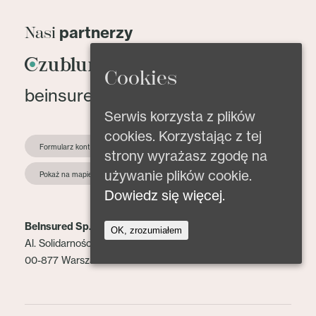
partnerzy
Nasi
Cookies
beinsured@beinsured.pl
Serwis korzysta z plików
cookies. Korzystając z tej
Formularz kontaktowy
strony wyrażasz zgodę na
używanie plików cookie.
Pokaż na mapie
Dowiedz się więcej.
BeInsured Sp. z o.o.
OK, zrozumiałem
Al. Solidarności 153 lok. 2
00-877 Warszawa