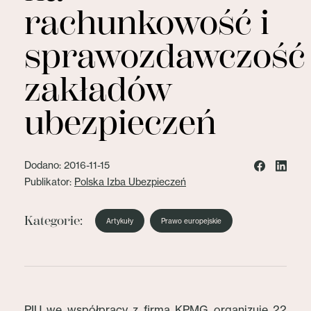
rachunkowość i
sprawozdawczość
zakładów
ubezpieczeń
Dodano: 2016-11-15
Publikator:
Polska Izba Ubezpieczeń
Kategorie:
Artykuły
Prawo europejskie
PIU we współpracy z firmą KPMG organizuje 22