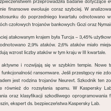
zpieczeństwem przeprowadziła badanie dotyczące ewo
ie finansowe ewoluuje coraz szybciej. W analizowa
 stosunku do poprzedniego kwartału odnotowano wz
wóch czołowych trojanów bankowych: Gozi oraz Nymai
ęściej atakowanym krajem była Turcja – 3,45% użytko
 odnotowano 2,9% ataków. 2,6% ataków miało miejsce
ują wzrost liczby ataków w tym kraju w III kwartale.
aktywne i rozwijają się w szybkim tempie. Nowe t
 funkcjonalność ransomware. Jeśli przestępcy nie zd
ładem jest rodzina trojanów Neurevt. Szkodnik ten zo
le również do rozsyłania spamu. W Kaspersky Lab
ania oraz klasyfikacji szkodliwego oprogramowania
uszin, ekspert ds. bezpieczeństwa Kaspersky Lab.