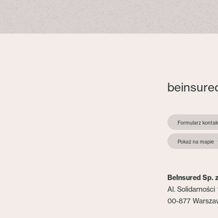
beinsure
Formularz konta
Pokaż na mapie
BeInsured Sp. z
Al. Solidarności 
00-877 Warsza