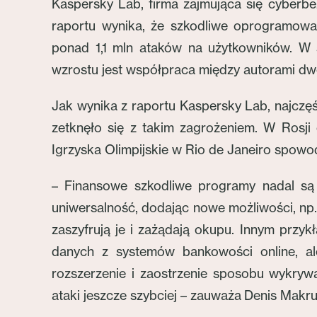
Kaspersky Lab, firma zajmująca się cyberbe
raportu wynika, że szkodliwe oprogramowan
ponad 1,1 mln ataków na użytkowników. W
wzrostu jest współpraca między autorami d
Jak wynika z raportu Kaspersky Lab, najcz
zetknęło się z takim zagrożeniem. W Rosji
Igrzyska Olimpijskie w Rio de Janeiro spowod
– Finansowe szkodliwe programy nadal są 
uniwersalność, dodając nowe możliwości, np.
zaszyfrują je i zażądają okupu. Innym przyk
danych z systemów bankowości online, a
rozszerzenie i zaostrzenie sposobu wykryw
ataki jeszcze szybciej – zauważa Denis Makr