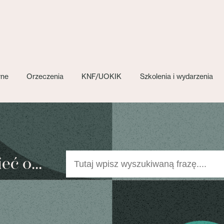
wne
Orzeczenia
KNF/UOKIK
Szkolenia i wydarzenia
ć o...