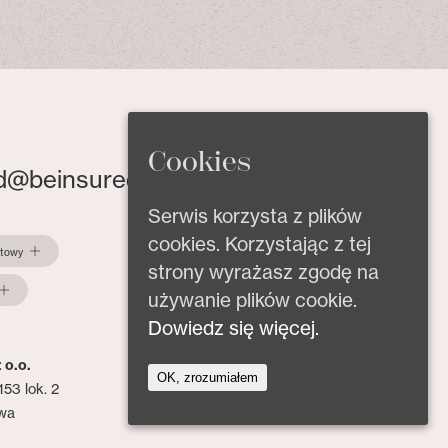
Cookies
d@beinsured.pl
Serwis korzysta z plików
cookies. Korzystając z tej
ktowy
strony wyrażasz zgodę na
używanie plików cookie.
Dowiedz się więcej.
 o.o.
OK, zrozumiałem
153 lok. 2
wa