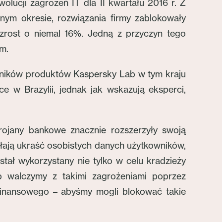
lucji zagrożeń IT dla II kwartału 2016 r. Z
nym okresie, rozwiązania firmy zablokowały
rost o niemal 16%. Jedną z przyczyn tego
m.
wników produktów Kaspersky Lab w tym kraju
 w Brazylii, jednak jak wskazują eksperci,
rojany bankowe znacznie rozszerzyły swoją
ołają ukraść osobistych danych użytkowników,
stał wykorzystany nie tylko w celu kradzieży
 walczymy z takimi zagrożeniami poprzez
 finansowego – abyśmy mogli blokować takie