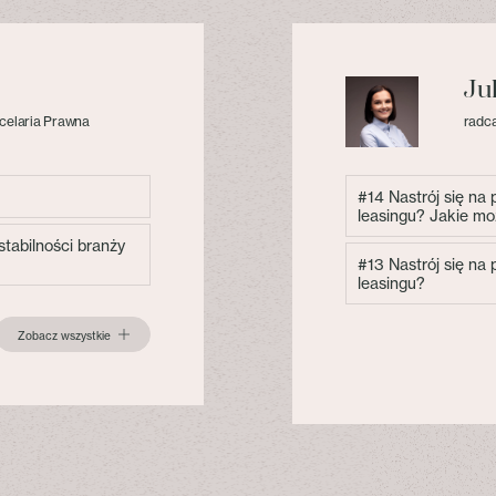
Ju
celaria Prawna
radca
#14 Nastrój się na
leasingu? Jakie mo
tabilności branży
#13 Nastrój się na
leasingu?
Zobacz wszystkie