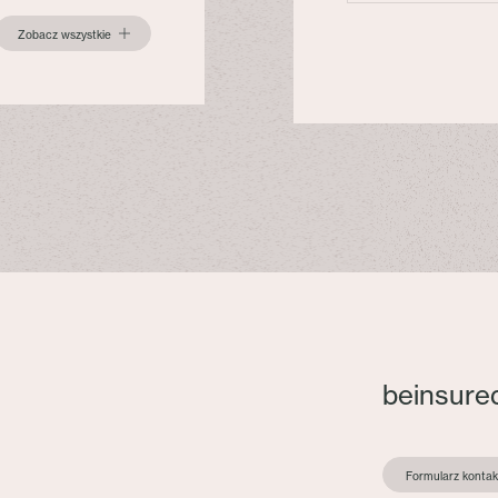
Zobacz wszystkie
beinsure
Formularz konta