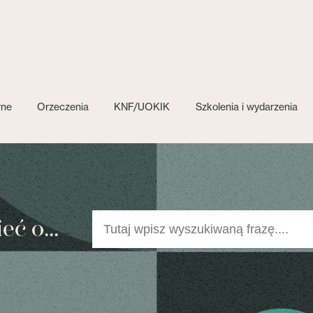
wne
Orzeczenia
KNF/UOKIK
Szkolenia i wydarzenia
ć o...