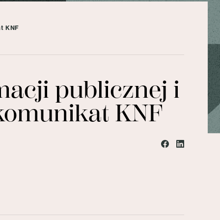
at KNF
acji publicznej i
 komunikat KNF