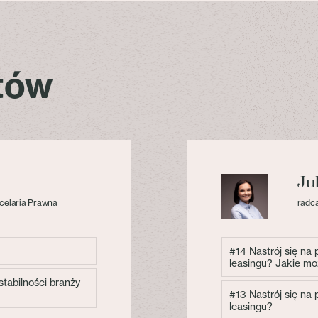
stów
Ju
celaria Prawna
radca
#14 Nastrój się na
leasingu? Jakie mo
tabilności branży
#13 Nastrój się na
leasingu?