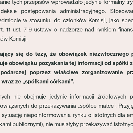
odanie tych przepisów wprowadziło jedynie formalny tr
deksie postępowania administracyjnego. Stosow
dmiocie w stosunku do członków Komisji, jako spe
t. 11 ust. 7-9 ustawy o nadzorze nad rynkiem finan
ów Komisji.
ający się do tezy, że obowiązek niezwłocznego 
uje obowiązku pozyskania tej informacji od spółki
spodarczej poprzez właściwe zorganizowanie p
 wraz ze „spółkami córkami”.
ych nie obejmuje jedynie informacji źródłowych p
owiązanych do przekazywania „spółce matce”. Przyjęc
 sytuację niepoinformowania rynku o istotnych dla e
łkami publicznymi), nie musiałyby przekazywać istotny