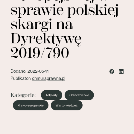
sprawie polskiej
skargi na
Dyrektywę
2019/790
Dodano: 2022-05-11
Publikator:
chmuraprawna.pl
Kategorie:
Artykuły
Orzecznictwo
Prawo europejskie
Warto wiedzieć