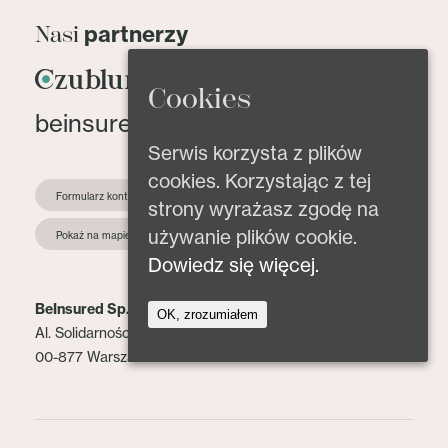
partnerzy
Nasi
Cookies
beinsured@beinsured.pl
Serwis korzysta z plików
cookies. Korzystając z tej
Formularz kontaktowy
strony wyrażasz zgodę na
używanie plików cookie.
Pokaż na mapie
Dowiedz się więcej.
BeInsured Sp. z o.o.
OK, zrozumiałem
Al. Solidarności 153 lok. 2
00-877 Warszawa