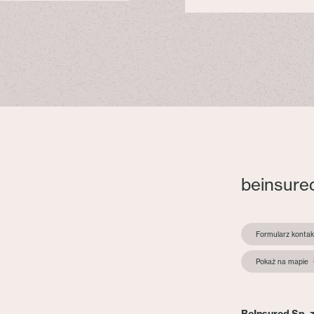
beinsure
Formularz konta
Pokaż na mapie