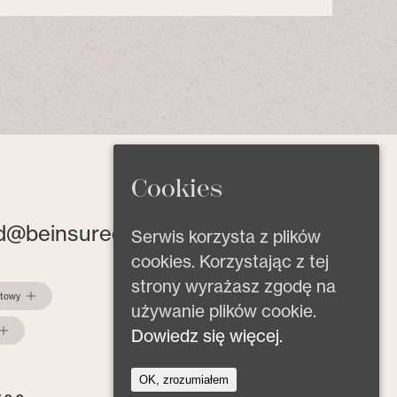
Cookies
d@beinsured.pl
Serwis korzysta z plików
cookies. Korzystając z tej
strony wyrażasz zgodę na
ktowy
używanie plików cookie.
Dowiedz się więcej.
OK, zrozumiałem