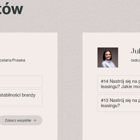
stów
Ju
celaria Prawna
radca
#14 Nastrój się na
leasingu? Jakie mo
tabilności branży
#13 Nastrój się na
leasingu?
Zobacz wszystkie