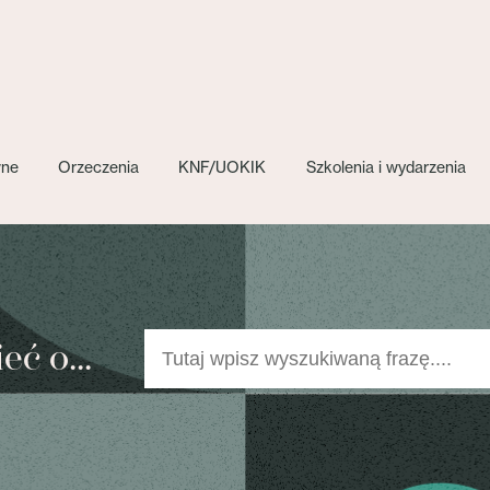
wne
Orzeczenia
KNF/UOKIK
Szkolenia i wydarzenia
ć o...