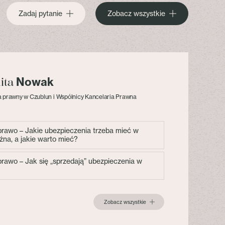
Zadaj pytanie
Zobacz wszystkie
Nowak
lita
 prawny w Czublun i Wspólnicy Kancelaria Prawna
 prawo – Jakie ubezpieczenia trzeba mieć w
żna, a jakie warto mieć?
 prawo – Jak się „sprzedają” ubezpieczenia w
Zobacz wszystkie