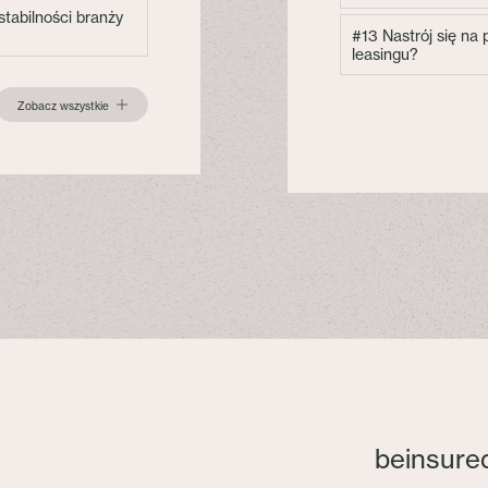
tabilności branży
#13 Nastrój się na
leasingu?
Zobacz wszystkie
beinsure