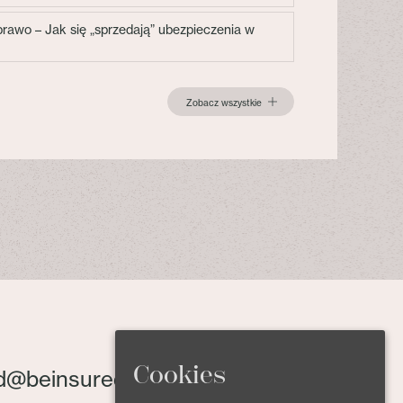
 prawo – Jak się „sprzedają” ubezpieczenia w
Zobacz wszystkie
Cookies
d@beinsured.pl