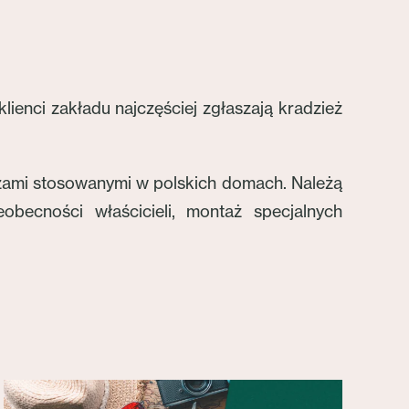
enci zakładu najczęściej zgłaszają kradzież
eżami stosowanymi w polskich domach. Należą
becności właścicieli, montaż specjalnych