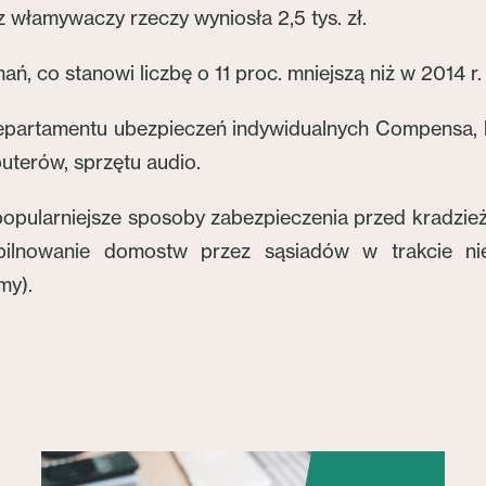
 włamywaczy rzeczy wyniosła 2,5 tys. zł.
 co stanowi liczbę o 11 proc. mniejszą niż w 2014 r.
epartamentu ubezpieczeń indywidualnych Compensa, kli
puterów, sprzętu audio.
popularniejsze sposoby zabezpieczenia przed kradzi
ilnowanie domostw przez sąsiadów w trakcie nieo
my).