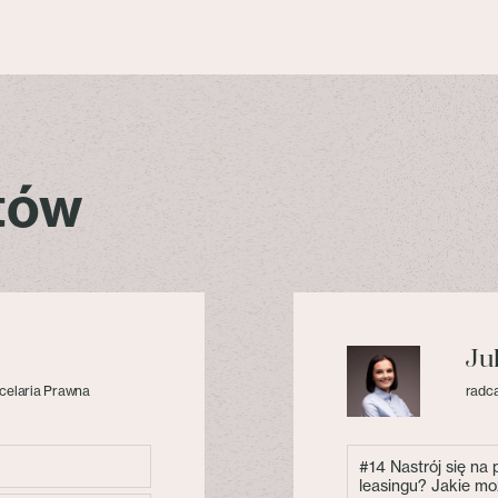
stów
Ju
celaria Prawna
radca
#14 Nastrój się na
leasingu? Jakie mo