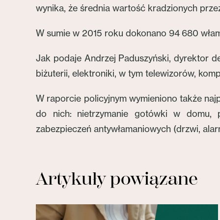
wynika, że średnia wartość kradzionych przez
W sumie w 2015 roku dokonano 94 680 włamań,
Jak podaje Andrzej Paduszyński, dyrektor d
biżuterii, elektroniki, w tym telewizorów, kom
W raporcie policyjnym wymieniono także naj
do nich: nietrzymanie gotówki w domu, p
zabezpieczeń antywłamaniowych (drzwi, alar
Artykuły powiązane