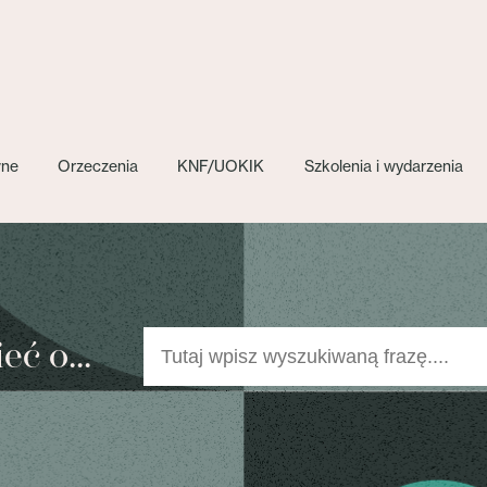
wne
Orzeczenia
KNF/UOKIK
Szkolenia i wydarzenia
ć o...