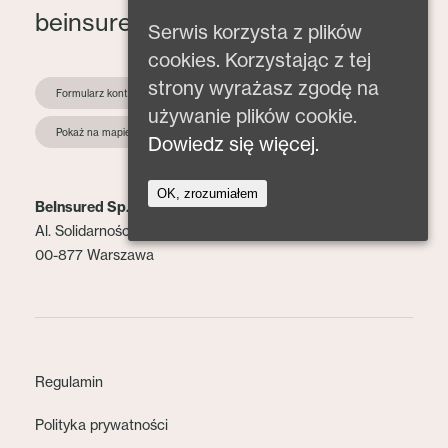
beinsured@beinsured.pl
Serwis korzysta z plików
cookies. Korzystając z tej
strony wyrażasz zgodę na
Formularz kontaktowy
używanie plików cookie.
Pokaż na mapie
Dowiedz się więcej.
OK, zrozumiałem
BeInsured Sp. z o.o.
Al. Solidarności 153 lok. 2
00-877 Warszawa
Regulamin
Polityka prywatności