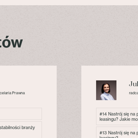
stów
Ju
celaria Prawna
radca
#14 Nastrój się na
leasingu? Jakie mo
tabilności branży
#13 Nastrój się na
leasingu?