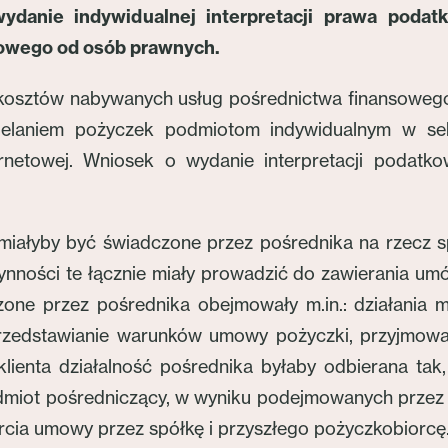
wydanie indywidualnej interpretacji prawa poda
owego od osób prawnych.
ia kosztów nabywanych usług pośrednictwa finansoweg
zielaniem pożyczek podmiotom indywidualnym w se
ernetowej. Wniosek o wydanie interpretacji podatk
miałyby być świadczone przez pośrednika na rzecz spó
nności te łącznie miały prowadzić do zawierania um
dczone przez pośrednika obejmowały m.in.: działania 
 przedstawianie warunków umowy pożyczki, przyjmo
ienta działalność pośrednika byłaby odbierana tak, j
dmiot pośredniczący, w wyniku podejmowanych przez si
rcia umowy przez spółkę i przyszłego pożyczkobiorcę