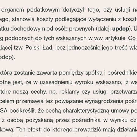
organem podatkowym dotyczył tego, czy usługi n
go, stanowią koszty podlegające wyłączeniu z kosz
 podatku dochodowym od osób prawnych (dalej:
updop
). 
sług podobnych do tych wskazanych w ww. artykule. Co 
cej tzw. Polski Ład, lecz jednocześnie jego treść w
pdop).
óra zostanie zawarta pomiędzy spółką i pośredniki
totne jest, że w uzasadnieniu wyroku wskazano, iż w
tóre noszą cechy, np. reklamy czy usługi przetwarz
 celem przemawia też powiązanie wynagrodzenia pośr
 NSA podkreślił, że cechą charakterystyczną umowy p
z osobą pozyskaną przez pośrednika w wyniku dzi
kową. Ten efekt, do którego prowadzić mają działan