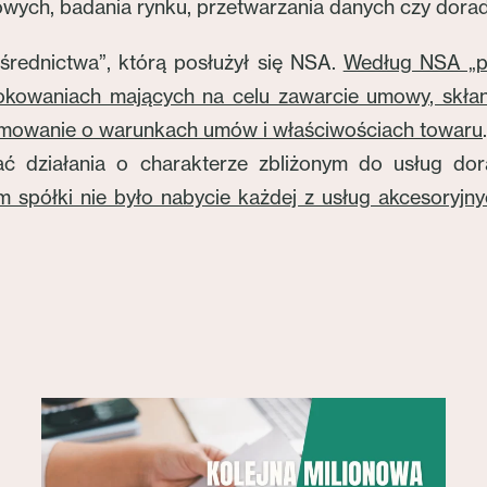
ych, badania rynku, przetwarzania danych czy dora
średnictwa”, którą posłużył się NSA.
Według NSA „po
okowaniach mających na celu zawarcie umowy, skłan
formowanie o warunkach umów i właściwościach towaru
działania o charakterze zbliżonym do usług dor
em spółki nie było nabycie każdej z usług akcesoryjny