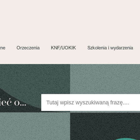
wne
Orzeczenia
KNF/UOKIK
Szkolenia i wydarzenia
ć o...