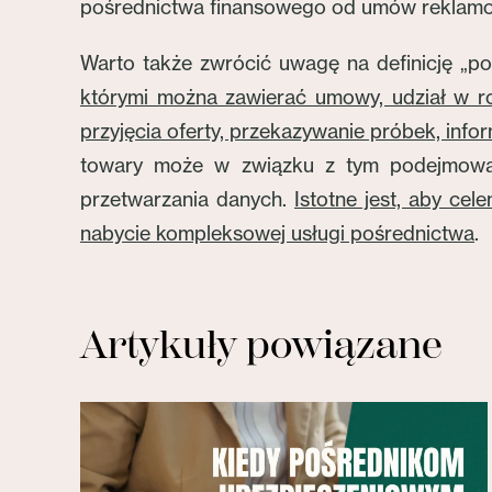
pośrednictwa finansowego od umów reklamow
Warto także zwrócić uwagę na definicję „po
którymi można zawierać umowy, udział w r
przyjęcia oferty, przekazywanie próbek, in
towary może w związku z tym podejmować 
przetwarzania danych.
Istotne jest, aby cel
nabycie kompleksowej usługi pośrednictwa
.
Artykuły powiązane