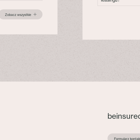
Zobacz wszystkie
beinsure
Formularz konta