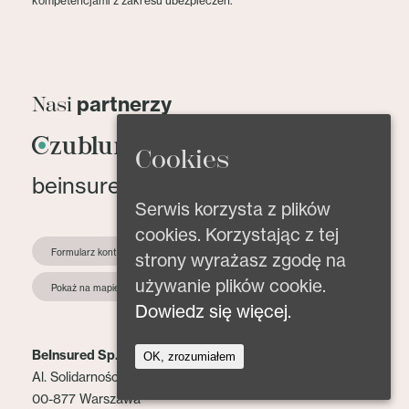
kompetencjami z zakresu ubezpieczeń.
partnerzy
Nasi
Cookies
beinsured@beinsured.pl
Serwis korzysta z plików
cookies. Korzystając z tej
Formularz kontaktowy
strony wyrażasz zgodę na
używanie plików cookie.
Pokaż na mapie
Dowiedz się więcej.
BeInsured Sp. z o.o.
OK, zrozumiałem
Al. Solidarności 153 lok. 2
00-877 Warszawa