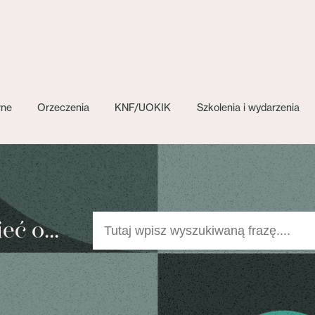
wne
Orzeczenia
KNF/UOKIK
Szkolenia i wydarzenia
ć o...