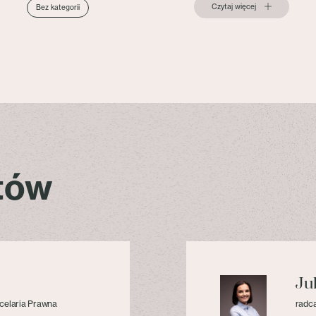
Czytaj więcej
Bez kategorii
stów
Ju
celaria Prawna
radca