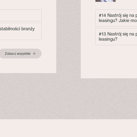
#14 Nastrój się na
leasingu? Jakie mo
tabilności branży
#13 Nastrój się na
leasingu?
Zobacz wszystkie