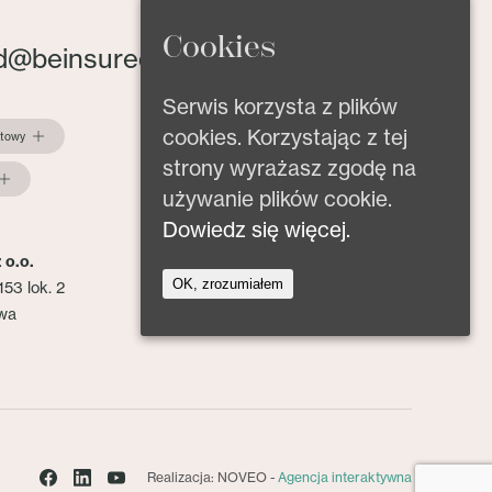
Cookies
d@beinsured.pl
Serwis korzysta z plików
cookies. Korzystając z tej
ktowy
strony wyrażasz zgodę na
używanie plików cookie.
Dowiedz się więcej.
 o.o.
OK, zrozumiałem
153 lok. 2
wa
Realizacja: NOVEO -
Agencja interaktywna