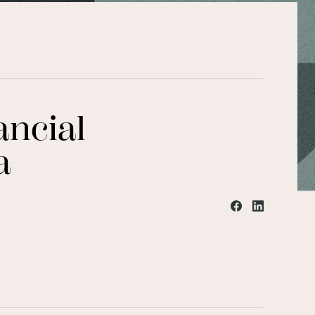
ancial
a