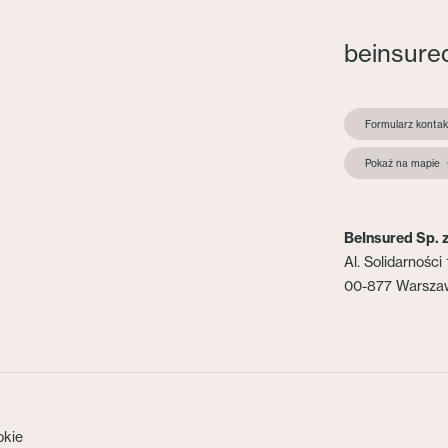
beinsure
Formularz konta
Pokaż na mapie
BeInsured Sp. z
Al. Solidarności 
00-877 Warsza
okie