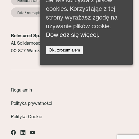
Formularz kontaktowy
cookies. Korzystając z tej
Pokaż na mapie
strony wyrażasz zgodę na
używanie plików cookie.
Dowiedz się więcej.
BeInsured Sp. z o.o.
Al. Solidarności 153 lok. 2
OK, zrozumiałem
00-877 Warszawa
Regulamin
Polityka prywatności
Polityka Cookie