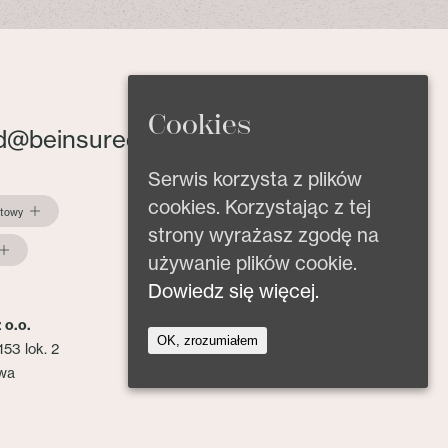
Cookies
d@beinsured.pl
Serwis korzysta z plików
cookies. Korzystając z tej
ktowy
strony wyrażasz zgodę na
używanie plików cookie.
Dowiedz się więcej.
 o.o.
OK, zrozumiałem
153 lok. 2
wa