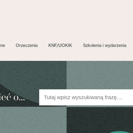
wne
Orzeczenia
KNF/UOKIK
Szkolenia i wydarzenia
ć o...