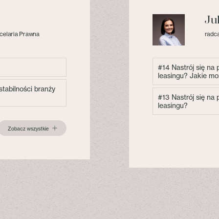
Ju
celaria Prawna
radca
#14 Nastrój się na
leasingu? Jakie mo
tabilności branży
#13 Nastrój się na
leasingu?
Zobacz wszystkie