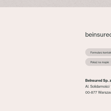
beinsure
Formularz konta
Pokaż na mapie
BeInsured Sp. z
Al. Solidarności 
00-877 Warsza