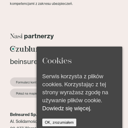
kompetencjami z zakresu ubezpieczeń.
partnerzy
Nasi
Cookies
beinsured@beinsured.pl
Serwis korzysta z plików
Formularz kontaktowy
cookies. Korzystając z tej
strony wyrażasz zgodę na
Pokaż na mapie
używanie plików cookie.
Dowiedz się więcej.
BeInsured Sp. z o.o.
Al. Solidarności 153 lok. 2
OK, zrozumiałem