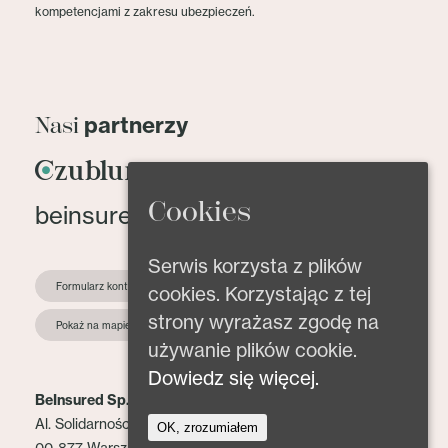
kompetencjami z zakresu ubezpieczeń.
partnerzy
Nasi
Cookies
beinsured@beinsured.pl
Serwis korzysta z plików
Formularz kontaktowy
cookies. Korzystając z tej
strony wyrażasz zgodę na
Pokaż na mapie
używanie plików cookie.
Dowiedz się więcej.
BeInsured Sp. z o.o.
Al. Solidarności 153 lok. 2
OK, zrozumiałem