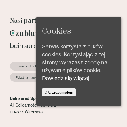
partnerzy
Nasi
Cookies
beinsured@beinsured.pl
Serwis korzysta z plików
cookies. Korzystając z tej
strony wyrażasz zgodę na
Formularz kontaktowy
używanie plików cookie.
Dowiedz się więcej.
Pokaż na mapie
OK, zrozumiałem
BeInsured Sp. z o.o.
Al. Solidarności 153 lok. 2
00-877 Warszawa