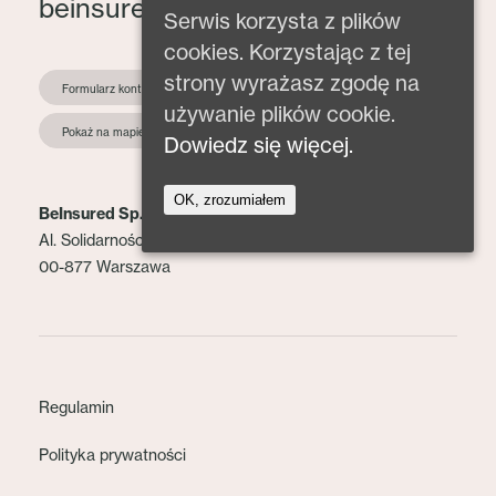
beinsured@beinsured.pl
Serwis korzysta z plików
cookies. Korzystając z tej
strony wyrażasz zgodę na
Formularz kontaktowy
używanie plików cookie.
Pokaż na mapie
Dowiedz się więcej.
OK, zrozumiałem
BeInsured Sp. z o.o.
Al. Solidarności 153 lok. 2
00-877 Warszawa
Regulamin
Polityka prywatności