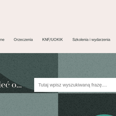
wne
Orzeczenia
KNF/UOKIK
Szkolenia i wydarzenia
ć o...