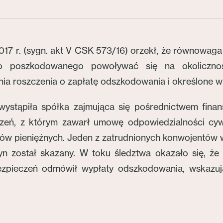
017 r. (sygn. akt V CSK 573/16) orzekł, że równowag
o poszkodowanego powoływać się na okolicznośc
tania roszczenia o zapłatę odszkodowania i określon
tąpiła spółka zajmująca się pośrednictwem finan
zeń, z którym zawarł umowę odpowiedzialności cy
ków pieniężnych. Jeden z zatrudnionych konwojentów 
n został skazany. W toku śledztwa okazało się, że 
ezpieczeń odmówił wypłaty odszkodowania, wskazu