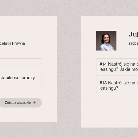
Ju
celaria Prawna
radca
#14 Nastrój się na
leasingu? Jakie mo
tabilności branży
#13 Nastrój się na
leasingu?
Zobacz wszystkie