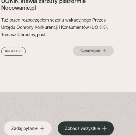
UOKiK stawia zarzuty platformie
Nocowanie.pl
Tuż przed rozpoczęciem sezonu wakacyjnego Prezes
Urzędu Ochrony Konkurencji i Konsumentów (UOKiK),
Tomasz Chróstny, post...
Czytaj więcej
KNF/UOKIK
Zadaj pytanie
Zobacz wszystkie