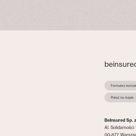
beinsure
Formularz konta
Pokaż na mapie
BeInsured Sp. z
Al. Solidarności 
00-877 Warsza