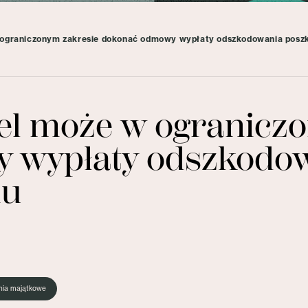
w ograniczonym zakresie dokonać odmowy wypłaty odszkodowania po
iel może w ogranicz
 wypłaty odszkodo
mu
nia majątkowe