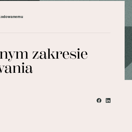
szkodowanemu
onym zakresie
wania