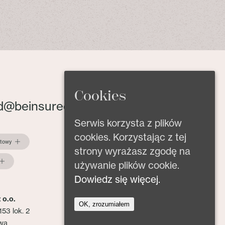
Cookies
d@beinsured.pl
Serwis korzysta z plików
cookies. Korzystając z tej
ktowy
strony wyrażasz zgodę na
używanie plików cookie.
Dowiedz się więcej.
 o.o.
OK, zrozumiałem
153 lok. 2
wa