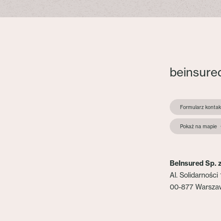
beinsure
Formularz konta
Pokaż na mapie
BeInsured Sp. z
Al. Solidarności 
00-877 Warsza