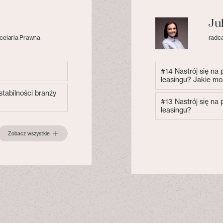
Ju
celaria Prawna
radca
#14 Nastrój się na
leasingu? Jakie mo
tabilności branży
#13 Nastrój się na
leasingu?
Zobacz wszystkie