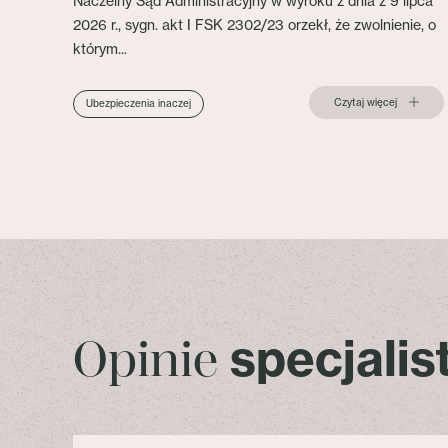
Naczelny Sąd Administracyjny w wyroku z dnia z 9 lipca
2026 r., sygn. akt I FSK 2302/23 orzekł, że zwolnienie, o
którym...
Czytaj więcej
Ubezpieczenia inaczej
specjali
Opinie