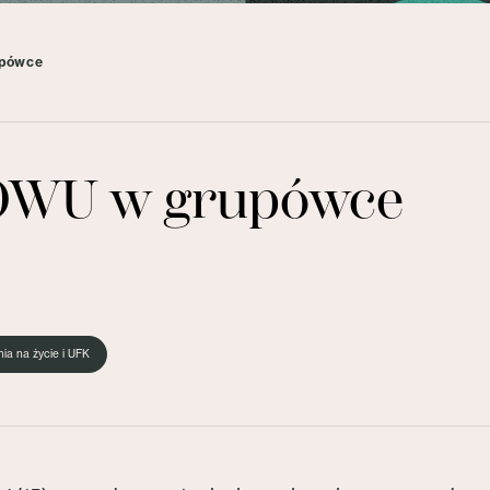
upówce
 OWU w grupówce
ia na życie i UFK