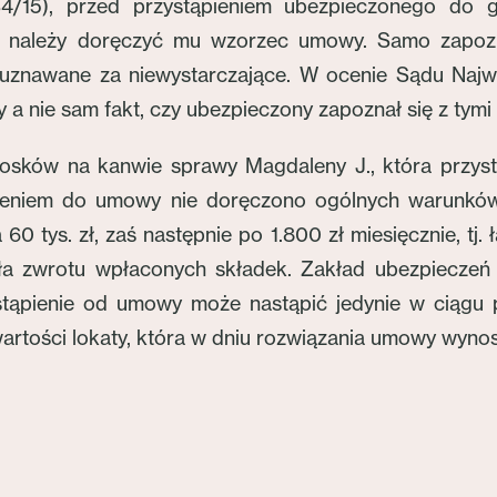
/15), przed przystąpieniem ubezpieczonego do g
, należy doręczyć mu wzorzec umowy. Samo zapo
uznawane za niewystarczające. W ocenie Sądu Naj
nie sam fakt, czy ubezpieczony zapoznał się z tymi
sków na kanwie sprawy Magdaleny J., która przys
ieniem do umowy nie doręczono ogólnych warunków u
60 tys. zł, zaś następnie po 1.800 zł miesięcznie, tj.
ła zwrotu wpłaconych składek. Zakład ubezpieczeń wy
tąpienie od umowy może nastąpić jedynie w ciągu p
artości lokaty, która w dniu rozwiązania umowy wynosił