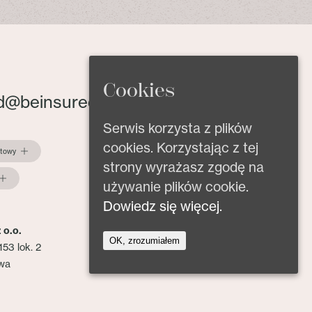
Cookies
d@beinsured.pl
Serwis korzysta z plików
cookies. Korzystając z tej
ktowy
strony wyrażasz zgodę na
używanie plików cookie.
Dowiedz się więcej.
 o.o.
OK, zrozumiałem
153 lok. 2
wa