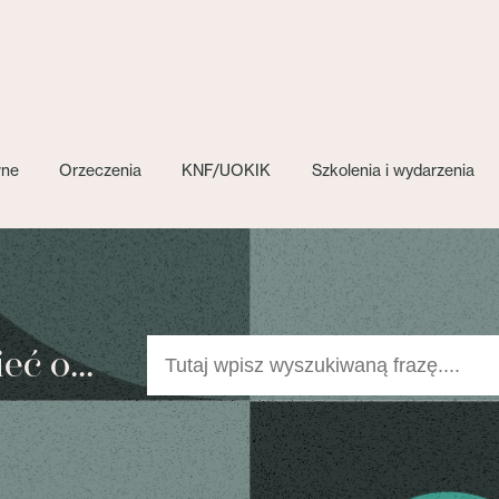
wne
Orzeczenia
KNF/UOKIK
Szkolenia i wydarzenia
ć o...