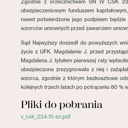
Zgodnie z orzecznictwem SN (V CSK 234
ubezpieczeniowym funduszem kapitałowym
nawet potwierdzone jego podpisem będzie 
wzorców umownych przed zawarciem umowy a 
Sąd Najwyższy doszedł do powyższych wnio
życie z UFK. Magdalenie J. przed przystąp
Magdalena J. tytułem pierwszej raty wpłaciła 
ubezpieczona zrezygnowała z niej i zażąda
wzorca, zgodnie z którym bezkosztowe ods
kolejnych trzech latach po potrąceniu 80 % w
Pliki do pobrania
v_csk_234-15-sn.pdf