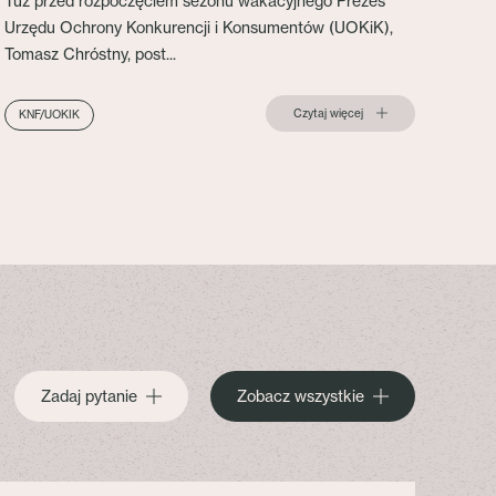
Tuż przed rozpoczęciem sezonu wakacyjnego Prezes
Urzędu Ochrony Konkurencji i Konsumentów (UOKiK),
Tomasz Chróstny, post...
Czytaj więcej
KNF/UOKIK
Zadaj pytanie
Zobacz wszystkie