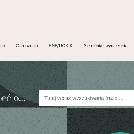
wne
Orzeczenia
KNF/UOKIK
Szkolenia i wydarzenia
ć o...