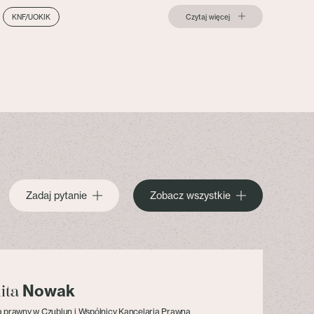
Czytaj więcej
KNF/UOKIK
Zadaj pytanie
Zobacz wszystkie
Nowak
lita
 prawny w Czublun i Wspólnicy Kancelaria Prawna