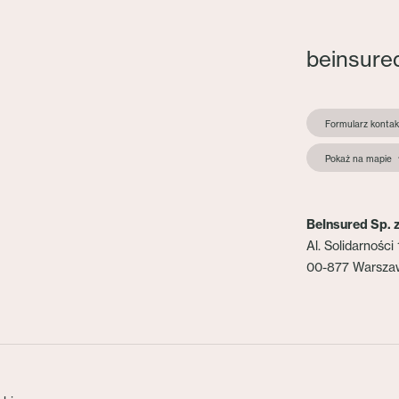
beinsure
Formularz konta
Pokaż na mapie
BeInsured Sp. z
Al. Solidarności 
00-877 Warsza