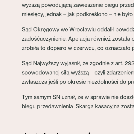
wyższą powodującą zawieszenie biegu przeda
miesięcy, jednak – jak podkreślono – nie był
Sąd Okręgowy we Wrocławiu oddalił powództ
zadośćuczynienie. Apelacja również została
zrobiła to dopiero w czerwcu, co oznaczało p
Sąd Najwyższy wyjaśnił, że zgodnie z art. 2
spowodowanej siłą wyższą – czyli zdarzeniem
zwłaszcza jeśli po okresie niezdolności do p
Tym samym SN uznał, że w sprawie nie doszł
biegu przedawnienia. Skarga kasacyjna zost