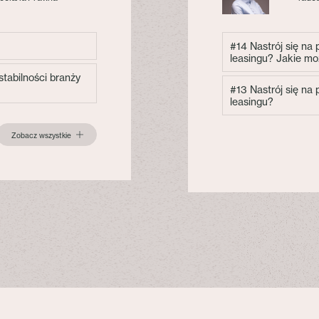
#14 Nastrój się na
leasingu? Jakie mo
tabilności branży
#13 Nastrój się na
leasingu?
Zobacz wszystkie