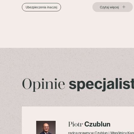
Czytaj więcej
Ubezpieczenia inaczej
specjali
Opinie
Czublun
Piotr
radca prawny w Czublun i Wspólnicy Kan