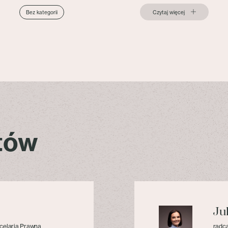
Czytaj więcej
Bez kategorii
stów
Ju
celaria Prawna
radca