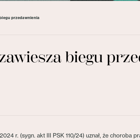
 biegu przedawnienia
 zawiesza biegu prz
024 r. (sygn. akt III PSK 110/24) uznał, że choroba p