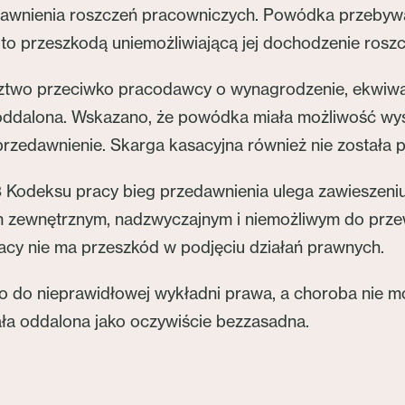
wnienia roszczeń pracowniczych. Powódka przebywała
o to przeszkodą uniemożliwiającą jej dochodzenie ros
wo przeciwko pracodawcy o wynagrodzenie, ekwiwalen
 oddalona. Wskazano, że powódka miała możliwość wyst
rzedawnienie. Skarga kasacyjna również nie została p
93 Kodeksu pracy bieg przedawnienia ulega zawieszeni
 zewnętrznym, nadzwyczajnym i niemożliwym do przewi
racy nie ma przeszkód w podjęciu działań prawnych.
o do nieprawidłowej wykładni prawa, a choroba nie 
ała oddalona jako oczywiście bezzasadna.