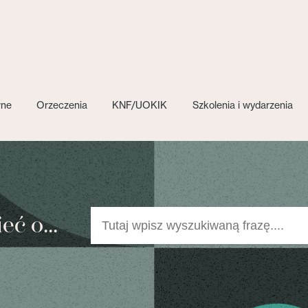
wne
Orzeczenia
KNF/UOKIK
Szkolenia i wydarzenia
ć o...