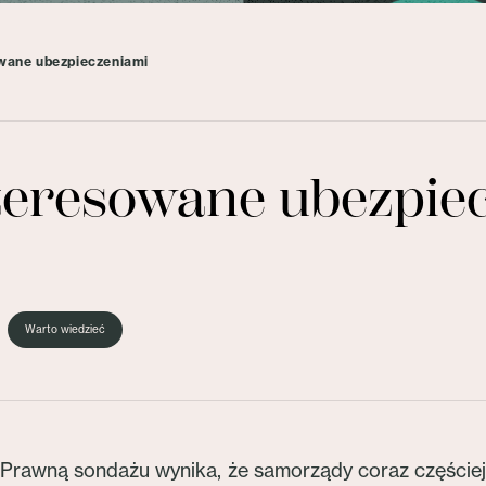
wane ubezpieczeniami
teresowane ubezpie
Warto wiedzieć
rawną sondażu wynika, że samorządy coraz częściej 