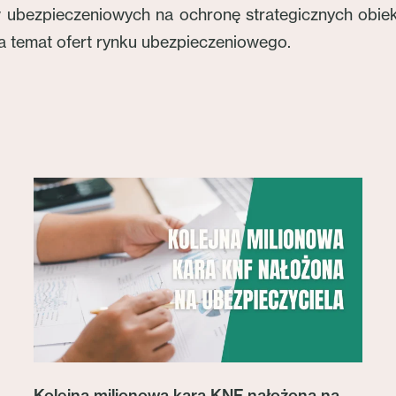
 ubezpieczeniowych na ochronę strategicznych obiekt
 temat ofert rynku ubezpieczeniowego.
Kolejna milionowa kara KNF nałożona na