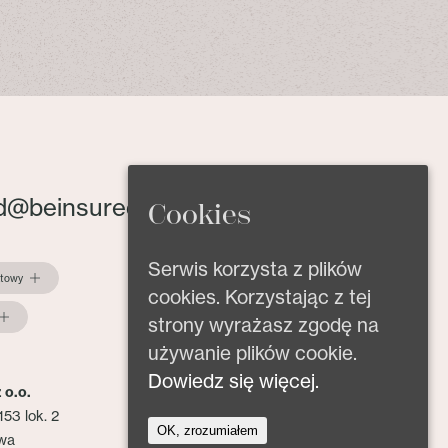
d@beinsured.pl
Cookies
Serwis korzysta z plików
ktowy
cookies. Korzystając z tej
strony wyrażasz zgodę na
używanie plików cookie.
Dowiedz się więcej.
 o.o.
153 lok. 2
OK, zrozumiałem
wa