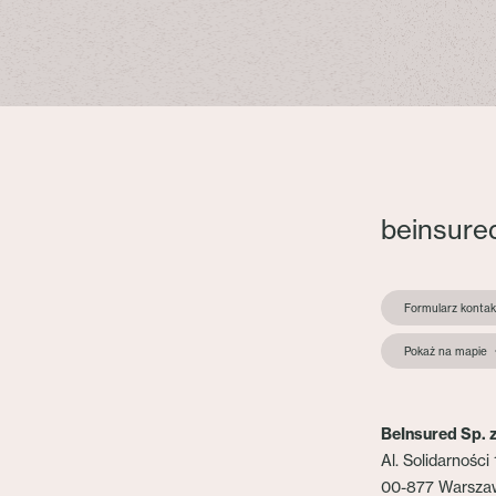
beinsure
Formularz konta
Pokaż na mapie
BeInsured Sp. z
Al. Solidarności 
00-877 Warsza