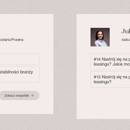
Ju
celaria Prawna
radca
#14 Nastrój się na
leasingu? Jakie mo
tabilności branży
#13 Nastrój się na
leasingu?
Zobacz wszystkie