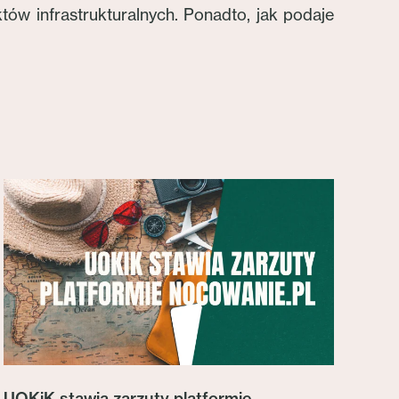
ów infrastrukturalnych. Ponadto, jak podaje
UOKiK stawia zarzuty platformie