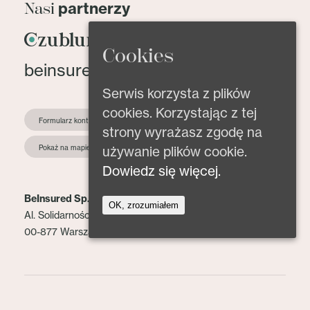
partnerzy
Nasi
Cookies
beinsured@beinsured.pl
Serwis korzysta z plików
cookies. Korzystając z tej
Formularz kontaktowy
strony wyrażasz zgodę na
używanie plików cookie.
Pokaż na mapie
Dowiedz się więcej.
BeInsured Sp. z o.o.
OK, zrozumiałem
Al. Solidarności 153 lok. 2
00-877 Warszawa