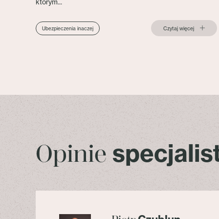
którym...
Czytaj więcej
Ubezpieczenia inaczej
specjali
Opinie