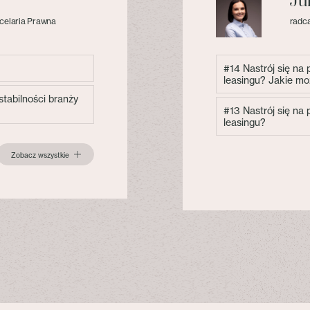
Ju
celaria Prawna
radca
#14 Nastrój się na
leasingu? Jakie mo
tabilności branży
#13 Nastrój się na
leasingu?
Zobacz wszystkie