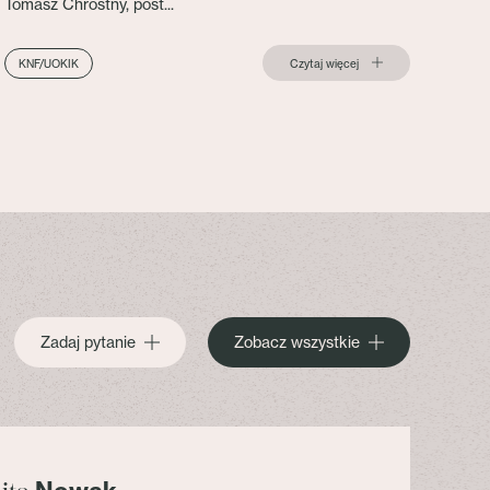
Tomasz Chróstny, post...
Czytaj więcej
KNF/UOKIK
Zadaj pytanie
Zobacz wszystkie