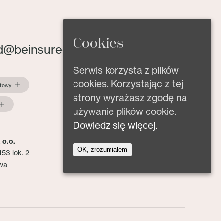
Cookies
d@beinsured.pl
Serwis korzysta z plików
cookies. Korzystając z tej
ktowy
strony wyrażasz zgodę na
używanie plików cookie.
Dowiedz się więcej.
 o.o.
OK, zrozumiałem
153 lok. 2
wa