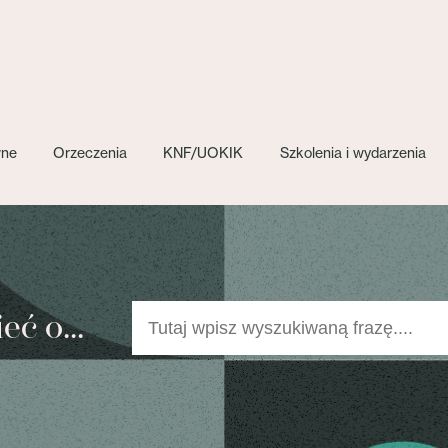
wne
Orzeczenia
KNF/UOKIK
Szkolenia i wydarzenia
ć o...