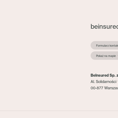
beinsure
Formularz konta
Pokaż na mapie
BeInsured Sp. z
Al. Solidarności 
00-877 Warsza