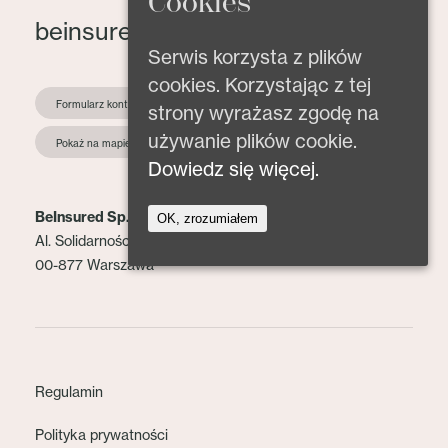
Cookies
beinsured@beinsured.pl
Serwis korzysta z plików
cookies. Korzystając z tej
Formularz kontaktowy
strony wyrażasz zgodę na
używanie plików cookie.
Pokaż na mapie
Dowiedz się więcej.
BeInsured Sp. z o.o.
OK, zrozumiałem
Al. Solidarności 153 lok. 2
00-877 Warszawa
Regulamin
Polityka prywatności