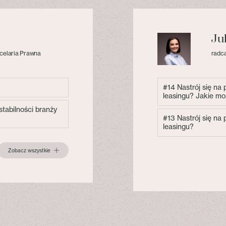
Ju
celaria Prawna
radca
#14 Nastrój się na
leasingu? Jakie mo
tabilności branży
#13 Nastrój się na
leasingu?
Zobacz wszystkie