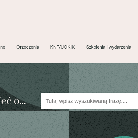
wne
Orzeczenia
KNF/UOKIK
Szkolenia i wydarzenia
ć o...