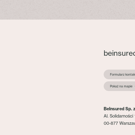
beinsure
Formularz konta
Pokaż na mapie
BeInsured Sp. z
Al. Solidarności 
00-877 Warsza