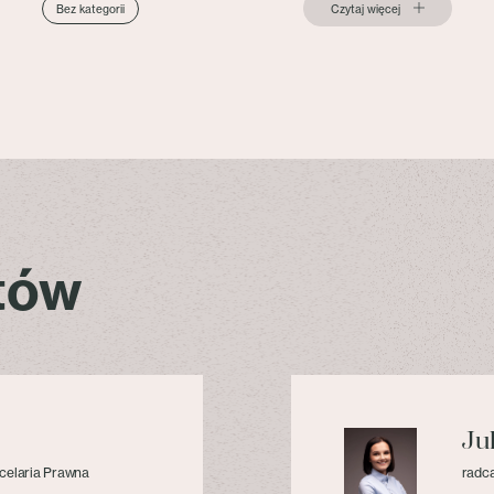
Czytaj więcej
Bez kategorii
stów
Ju
celaria Prawna
radca