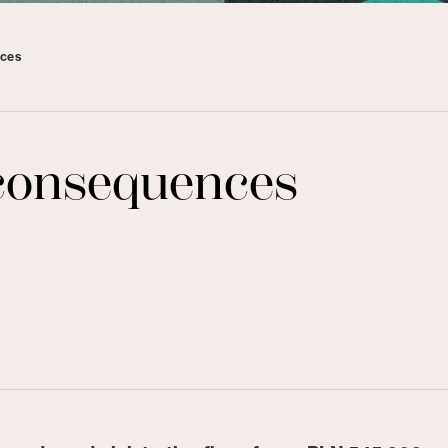
nces
 consequences