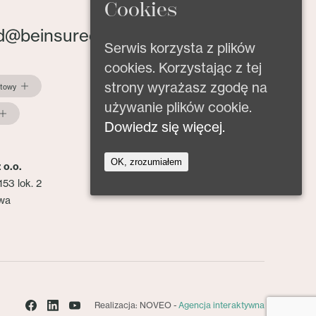
Cookies
d@beinsured.pl
Serwis korzysta z plików
cookies. Korzystając z tej
strony wyrażasz zgodę na
ktowy
używanie plików cookie.
Dowiedz się więcej.
OK, zrozumiałem
 o.o.
153 lok. 2
wa
Realizacja: NOVEO -
Agencja interaktywna