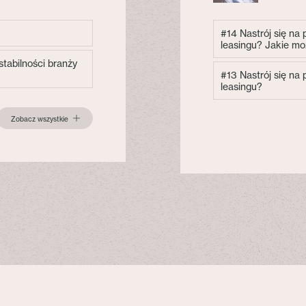
#14 Nastrój się na
leasingu? Jakie mo
tabilności branży
#13 Nastrój się na
leasingu?
Zobacz wszystkie