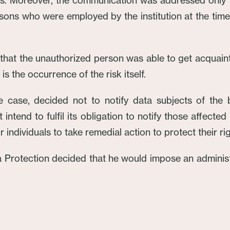
ss. Moreover, the communication was addressed only 
rsons who were employed by the institution at the ti
t that the unauthorized person was able to get acquai
is the occurrence of the risk itself.
the case, decided not to notify data subjects of the
t intend to fulfil its obligation to notify those affect
r individuals to take remedial action to protect their rig
a Protection decided that he would impose an administ