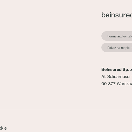
beinsure
Formularz konta
Pokaż na mapie
BeInsured Sp. z
Al. Solidarności 
00-877 Warsza
okie