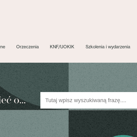
wne
Orzeczenia
KNF/UOKIK
Szkolenia i wydarzenia
ć o...