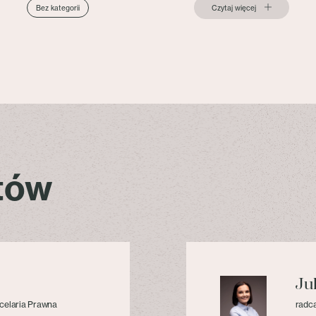
Czytaj więcej
Bez kategorii
stów
Ju
celaria Prawna
radca