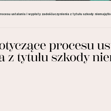
cesu ustalania i wypłaty zadośćuczynienia z tytułu szkody niemajątk
tyczące procesu ust
 z tytułu szkody ni