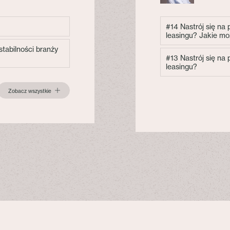
#14 Nastrój się na
leasingu? Jakie mo
tabilności branży
#13 Nastrój się na
leasingu?
Zobacz wszystkie