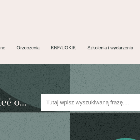
wne
Orzeczenia
KNF/UOKIK
Szkolenia i wydarzenia
ć o...