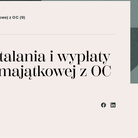
owej z OC (9)
alania i wypłaty
emajątkowej z OC