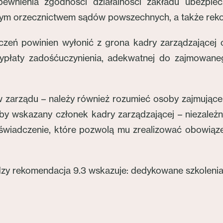
pewnienia zgodności działalności zakładu ubezpi
nym orzecznictwem sądów powszechnych, a także rek
eczeń powinien wyłonić z grona kadry zarządzającej 
wypłaty zadośćuczynienia, adekwatnej do zajmowane
 zarządu – należy również rozumieć osoby zajmujące
, aby wskazany członek kadry zarządzającej – niezale
oświadczenie, które pozwolą mu zrealizować obowiąze
y rekomendacja 9.3 wskazuje: dedykowane szkolenia, 