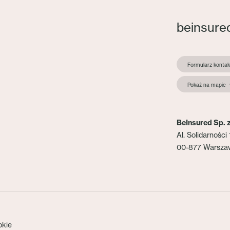
beinsure
Formularz konta
Pokaż na mapie
BeInsured Sp. z
Al. Solidarności 
00-877 Warsza
okie