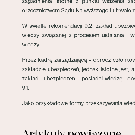
zagadnienia istotne z punktu widzenia za
orzecznictwem Sądu Najwyższego i utrwalo
W świetle rekomendacji 9.2. zakład ubezpi
wiedzy związanej z procesem ustalania i 
wiedzy.
Przez kadrę zarządzającą – oprócz członków
zakładzie ubezpieczeń, jednak istotne jest
zakładu ubezpieczeń – posiadał wiedzę i d
9.1.
Jako przykładowe formy przekazywania wiedz
Artykuły powiązane