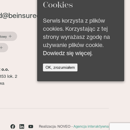
Cookies
d@beinsured.pl
Serwis korzysta z plików
cookies. Korzystając z tej
strony wyrażasz zgodę na
ktowy
używanie plików cookie.
Dowiedz się więcej.
OK, zrozumiałem
 o.o.
153 lok. 2
wa
Realizacja: NOVEO -
Agencja interaktywna