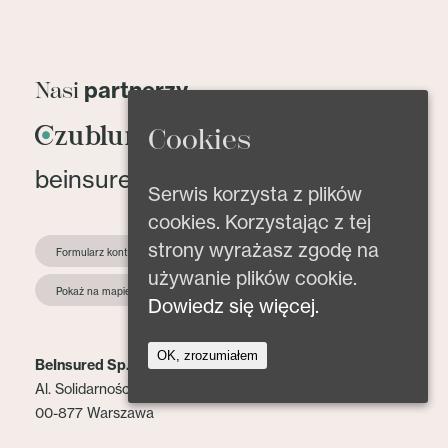
partnerzy
Nasi
Cookies
beinsured@beinsured.pl
Serwis korzysta z plików
cookies. Korzystając z tej
strony wyrażasz zgodę na
Formularz kontaktowy
używanie plików cookie.
Pokaż na mapie
Dowiedz się więcej.
OK, zrozumiałem
BeInsured Sp. z o.o.
Al. Solidarności 153 lok. 2
00-877 Warszawa