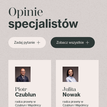
Opinie
specjalistów
Zadaj pytanie
Zobacz wszystkie
Piotr
Julita
a
Czublun
Nowak
radca prawny w
radca prawny w
Czublun i Wspólnicy
Czublun i Wspólnicy