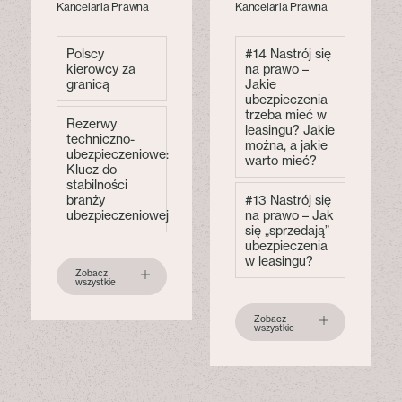
Kancelaria Prawna
Kancelaria Prawna
Polscy
#14 Nastrój się
kierowcy za
na prawo –
granicą
Jakie
ubezpieczenia
trzeba mieć w
Rezerwy
leasingu? Jakie
techniczno-
można, a jakie
ubezpieczeniowe:
warto mieć?
Klucz do
stabilności
branży
#13 Nastrój się
ubezpieczeniowej
na prawo – Jak
się „sprzedają”
ubezpieczenia
w leasingu?
Zobacz
wszystkie
Zobacz
wszystkie