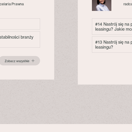
celaria Prawna
radca
#14 Nastrój się na
leasingu? Jakie mo
tabilności branży
#13 Nastrój się na
leasingu?
Zobacz wszystkie