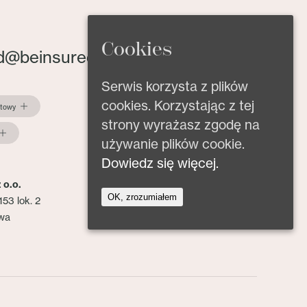
Cookies
d@beinsured.pl
Serwis korzysta z plików
cookies. Korzystając z tej
ktowy
strony wyrażasz zgodę na
używanie plików cookie.
Dowiedz się więcej.
 o.o.
OK, zrozumiałem
153 lok. 2
wa