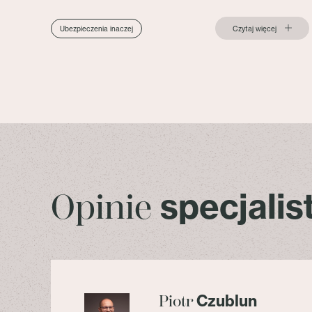
Czytaj więcej
Ubezpieczenia inaczej
specjali
Opinie
Czublun
Piotr