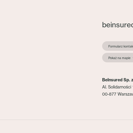
beinsure
Formularz konta
Pokaż na mapie
BeInsured Sp. z
Al. Solidarności 
00-877 Warsza