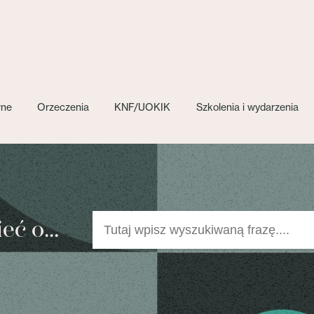
wne
Orzeczenia
KNF/UOKIK
Szkolenia i wydarzenia
ć o...