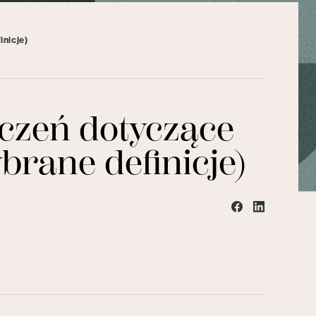
nicje)
czeń dotyczące
rane definicje)