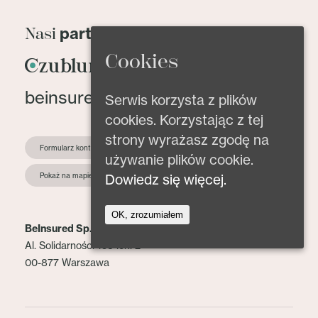
partnerzy
Nasi
Cookies
beinsured@beinsured.pl
Serwis korzysta z plików
cookies. Korzystając z tej
strony wyrażasz zgodę na
Formularz kontaktowy
używanie plików cookie.
Dowiedz się więcej.
Pokaż na mapie
OK, zrozumiałem
BeInsured Sp. z o.o.
Al. Solidarności 153 lok. 2
00-877 Warszawa